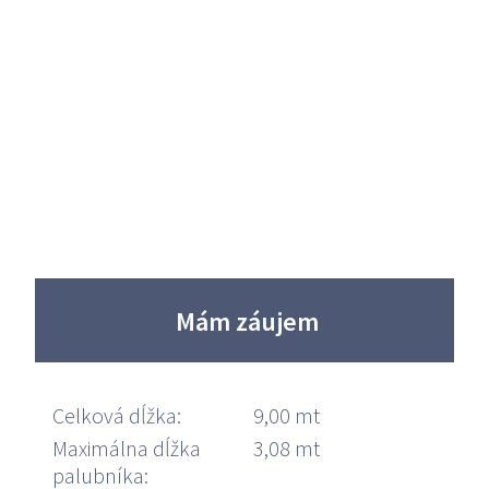
STRIDER
18
STRIDER
19
STRIDER
20
REBEL
Mám záujem
47
Celková dĺžka:
9,00 mt
Maximálna dĺžka
3,08 mt
palubníka: