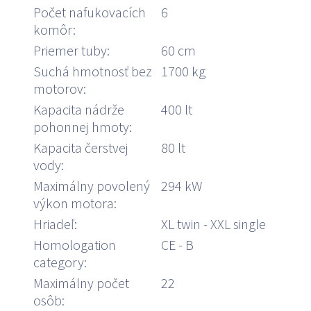
Počet nafukovacích
6
komôr:
Priemer tuby:
60 cm
Suchá hmotnosť bez
1700 kg
motorov:
Kapacita nádrže
400 lt
pohonnej hmoty:
Kapacita čerstvej
80 lt
vody:
Maximálny povolený
294 kW
výkon motora:
Hriadeľ:
XL twin - XXL single
Homologation
CE - B
category:
Maximálny počet
22
osôb: