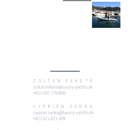
ZOLTÁN FEKETE
zoltan.fekete@luxury-yachts.sk
+421 907 779 899
CYPRIÁN SANKA
cyprian.sanka@luxury-yachts.sk
+421 911 811 449