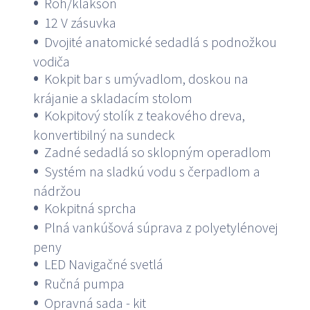
Roh/klaksón
12 V zásuvka
Dvojité anatomické sedadlá s podnožkou
vodiča
Kokpit bar s umývadlom, doskou na
krájanie a skladacím stolom
Kokpitový stolík z teakového dreva,
konvertibilný na sundeck
Zadné sedadlá so sklopným operadlom
Systém na sladkú vodu s čerpadlom a
nádržou
Kokpitná sprcha
Plná vankúšová súprava z polyetylénovej
peny
LED Navigačné svetlá
Ručná pumpa
Opravná sada - kit