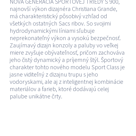
11
NOVÁ GENERÁCIA ŠPORTOVEJ TRIEDY S 900,
najnovší výkon dizajnéra Christiana Grande,
má charakteristický pôsobivý vzhľad od
STRIDER
všetkých ostatných Sacs ribov. So svojimi
ESSE R
hydrodynamickými líniami sľubuje
neprekonateľný výkon a vysokú bezpečnosť.
Zaujímavý dizajn konzoly a paluby vo veľkej
STRIDER
miere zvyšuje obývateľnosť, pričom zachováva
13
jeho čistý dynamický a príjemný štýl. Športový
charakter tohto nového modelu Sport Class je
jasne viditeľný z dizajnu trupu s jeho
STRIDER
vodoryskami, ale aj z inteligentnej kombinácie
GRAN COUPE
materiálov a farieb, ktoré dodávajú celej
palube unikátne črty.
STRIDER
15