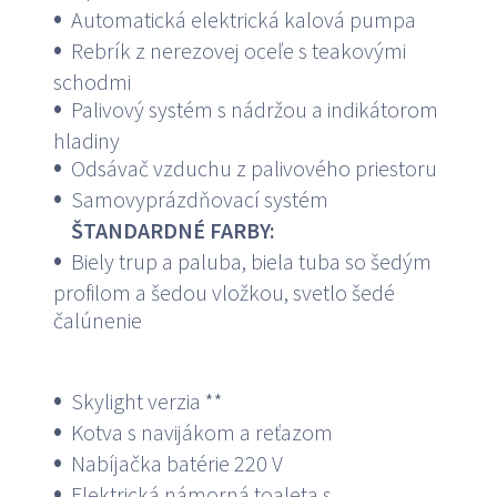
Automatická elektrická kalová pumpa
Rebrík z nerezovej oceľe s teakovými
schodmi
Palivový systém s nádržou a indikátorom
hladiny
Odsávač vzduchu z palivového priestoru
Samovyprázdňovací systém
ŠTANDARDNÉ FARBY:
Biely trup a paluba, biela tuba so šedým
profilom a šedou vložkou, svetlo šedé
čalúnenie
Skylight verzia **
Kotva s navijákom a reťazom
Nabíjačka batérie 220 V
Elektrická námorná toaleta s