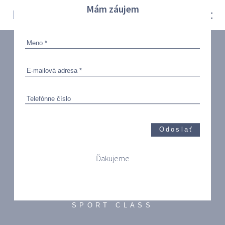
Mám záujem
Odoslať
Ďakujeme
S 900
SPORT CLASS